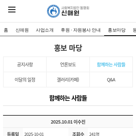
홈
신애원
사업소개
후원 · 자원봉사 안내
홍보마당
홍보 마당
공지사항
언론보도
함께하는 사람들
이달의 일정
갤러리(카페)
Q&A
함께하는 사람들
2025.10.01 이수진
등록일
조회수
2025-10-01
241명