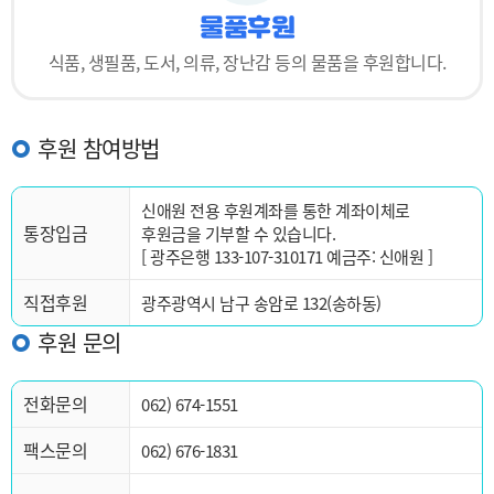
물품후원
식품, 생필품, 도서, 의류,
장난감 등의 물품을 후원합니다.
후원 참여방법
신애원 전용 후원계좌를 통한 계좌이체로
통장입금
후원금을 기부할 수 있습니다.
[ 광주은행 133-107-310171 예금주: 신애원 ]
직접후원
광주광역시 남구 송암로 132(송하동)
후원 문의
전화문의
062) 674-1551
팩스문의
062) 676-1831