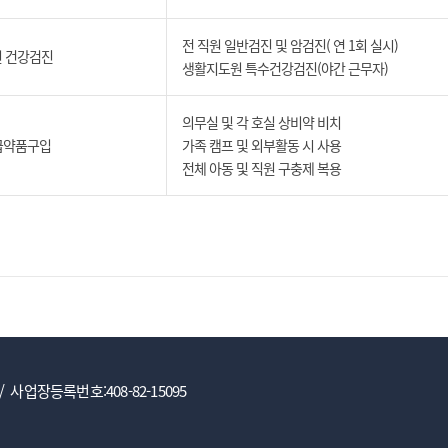
전 직원 일반검진 및 암검진( 연 1회 실시)
 건강검진
생활지도원 특수건강검진(야간 근무자)
의무실 및 각 호실 상비약 비치
급약품구입
가족 캠프 및 외부활동 시 사용
전체 아동 및 직원 구충제 복용
/ 사업장등록번호:408-82-15095