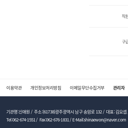
직원
구
이용약관
개인정보처리방침
이메일무단수집거부
관리자
기관명:신애원 / 주소:(61738)광주광역시 남구 송암로 132 / 대표: 김요셉 
Tel:062-674-1551 / Fax:062-676-1831 / E-Mail:shinaewon@naver.com