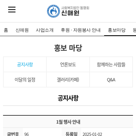
홈
신애원
사업소개
후원 · 자원봉사 안내
홍보마당
홍보 마당
공지사항
언론보도
함께하는 사람들
이달의 일정
갤러리(카페)
Q&A
공지사항
1월 행사 안내
글번호
등록일
96
2025-01-02